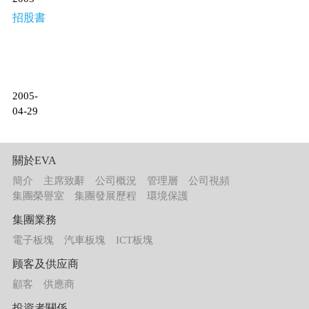
招股書
2005-
04-29
關於EVA
簡介
主席致辭
公司概況
管理層
公司視頻
集團榮譽室
集團發展歷程
環境保護
集團業務
電子板塊
汽車板塊
ICT板塊
顾客及供应商
顧客
供應商
投資者關係