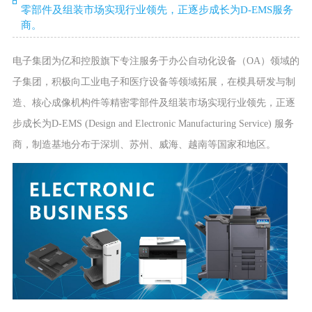
零部件及组装市场实现行业领先，正逐步成长为D-EMS服务
商。
电子集团为亿和控股旗下专注服务于办公自动化设备（OA）领域的
子集团，积极向工业电子和医疗设备等领域拓展，在模具研发与制
造、核心成像机构件等精密零部件及组装市场实现行业领先，正逐
步成长为D-EMS (Design and Electronic Manufacturing Service) 服务
商，制造基地分布于深圳、苏州、威海、越南等国家和地区。