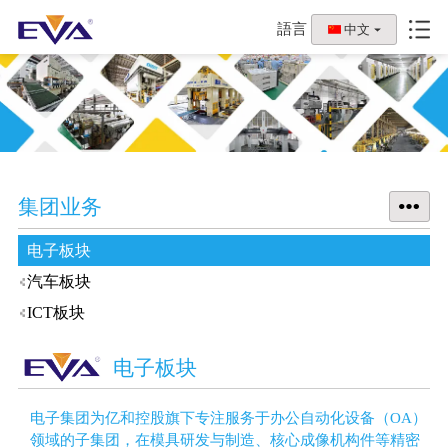
語言
中文
集团业务
电子板块
汽车板块
ICT板块
电子板块
电子集团为亿和控股旗下专注服务于办公自动化设备（OA）
领域的子集团，在模具研发与制造、核心成像机构件等精密