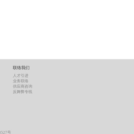
联络我们
人才引进
业务联络
供应商咨询
反舞弊专线
3527号