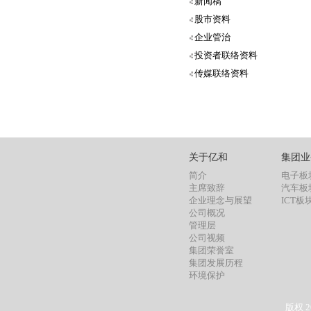
新闻稿
股市资料
企业管治
投资者联络资料
传媒联络资料
关于亿和
集团业
简介
电子板
主席致辞
汽车板
企业理念与展望
ICT板
公司概况
管理层
公司视频
集团荣誉室
集团发展历程
环境保护
版权 