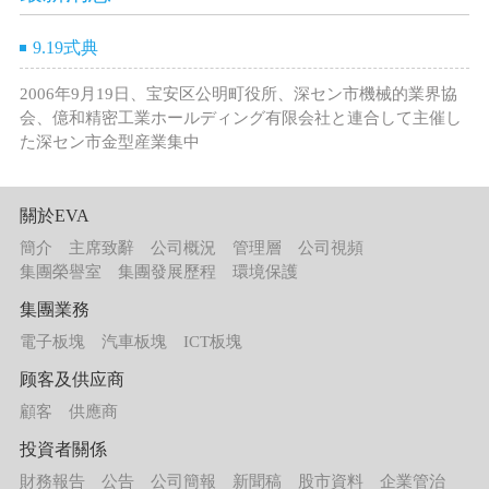
9.19式典
2006年9月19日、宝安区公明町役所、深セン市機械的業界協
会、億和精密工業ホールディング有限会社と連合して主催し
た深セン市金型産業集中
關於EVA
簡介
主席致辭
公司概況
管理層
公司視頻
集團榮譽室
集團發展歷程
環境保護
集團業務
電子板塊
汽車板塊
ICT板塊
顾客及供应商
顧客
供應商
投資者關係
財務報告
公告
公司簡報
新聞稿
股市資料
企業管治