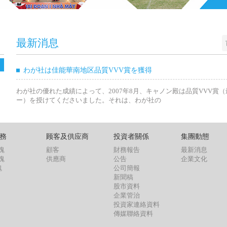
最新消息
わが社は佳能華南地区品質VVV賞を獲得
わが社の優れた成績によって、2007年8月、キャノン殿は品質VVV賞
ー）を授けてくださいました。それは、わが社の
務
顾客及供应商
投資者關係
集團動態
塊
顧客
財務報告
最新消息
塊
供應商
公告
企業文化
塊
公司簡報
新聞稿
股市資料
企業管治
投資家連絡資料
傳媒聯絡資料