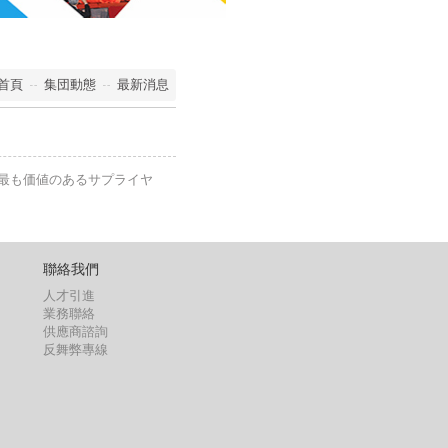
首頁
集団動態
最新消息
（最も価値のあるサプライヤ
聯絡我們
人才引進
業務聯絡
供應商諮詢
反舞弊專線