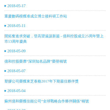
2018-05-17
重慶數碼模獲准成立博士後科研工作站
2018-05-11
開拓奮進求突破，登高望遠謀新篇 - 億和控股成立25周年暨上
市13周年慶典
2018-05-09
億和控股榮膺“深圳知名品牌”榮譽稱號
2018-05-07
塑膠公司榮獲東芝泰格2017年下期最佳夥伴獎
2018-05-04
蘇州億和榮獲佳能公司“全球戰略合作夥伴關係”稱號