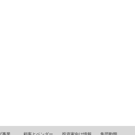
プ事業
顧客とベンダー
投資家向け情報
集団動態