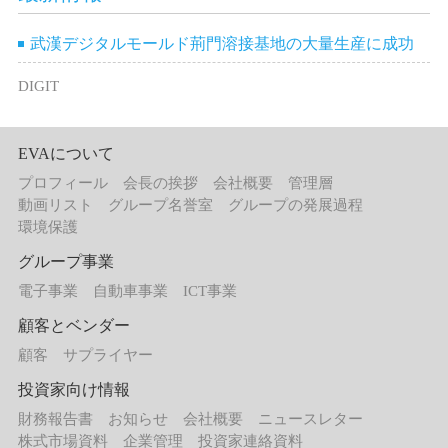
武漢デジタルモールド荊門溶接基地の大量生産に成功
DIGIT
EVAについて
プロフィール
会長の挨拶
会社概要
管理層
動画リスト
グループ名誉室
グループの発展過程
環境保護
グループ事業
電子事業
自動車事業
ICT事業
顧客とベンダー
顧客
サプライヤー
投資家向け情報
財務報告書
お知らせ
会社概要
ニュースレター
株式市場資料
企業管理
投資家連絡資料