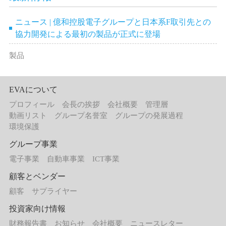
ニュース | 億和控股電子グループと日本系F取引先との
協力開発による最初の製品が正式に登場
製品
EVAについて
プロフィール
会長の挨拶
会社概要
管理層
動画リスト
グループ名誉室
グループの発展過程
環境保護
グループ事業
電子事業
自動車事業
ICT事業
顧客とベンダー
顧客
サプライヤー
投資家向け情報
財務報告書
お知らせ
会社概要
ニュースレター