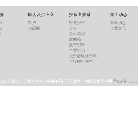
务
顾客及供应商
投资者关系
集团动态
块
客户
财务报告
最新消息
块
供应商
公告
企业文化
块
公司简报
新闻稿
股市资料
企业管治
投资者联络资料
传媒联络资料
2025 © 深圳市亿和精密科技集团有限公司 保留一切版权免责声明
粤ICP备 1505