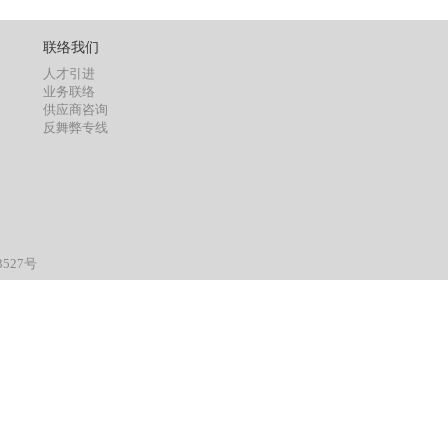
联络我们
人才引进
业务联络
供应商咨询
反舞弊专线
3527号