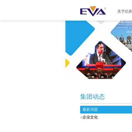
关于亿
集团动态
最新消息
企业文化